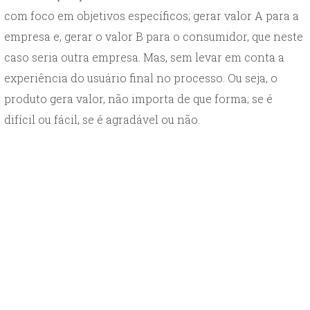
com foco em objetivos específicos; gerar valor A para a
empresa e, gerar o valor B para o consumidor, que neste
caso seria outra empresa. Mas, sem levar em conta a
experiência do usuário final no processo. Ou seja, o
produto gera valor, não importa de que forma; se é
difícil ou fácil, se é agradável ou não.
Atualmente, é muito difícil encontrar empresas e
soluções que não possuam uma dúzia de bons
concorrentes. Sendo assim, além do valor, a experiência
também conta.Para isso, temos o Design Centrado no
Usuário ou, User Centered Design (UCD).
O UCD objetiva criar produtos com experiências mais
satisfatórias e amigáveis para as pessoas que irão
utilizá-los. Ou seja, criar, sobretudo, para pessoas.