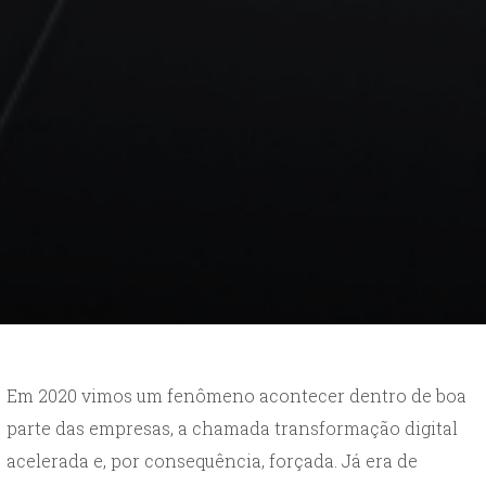
Em 2020 vimos um fenômeno acontecer dentro de boa
parte das empresas, a chamada transformação digital
acelerada e, por consequência, forçada. Já era de