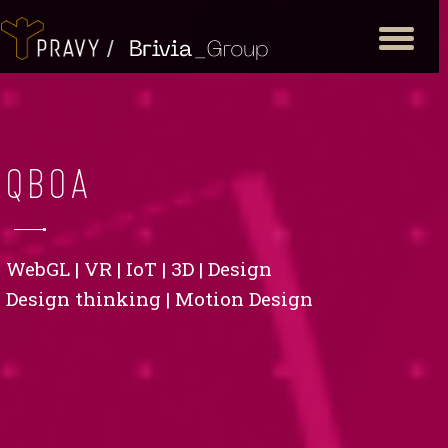
Toggle
navigation
QBOA
QBOA
WebGL | VR | IoT | 3D | Design
WebGL | VR | IoT | 3D | Design
Design thinking | Motion Design
Design thinking | Motion Design