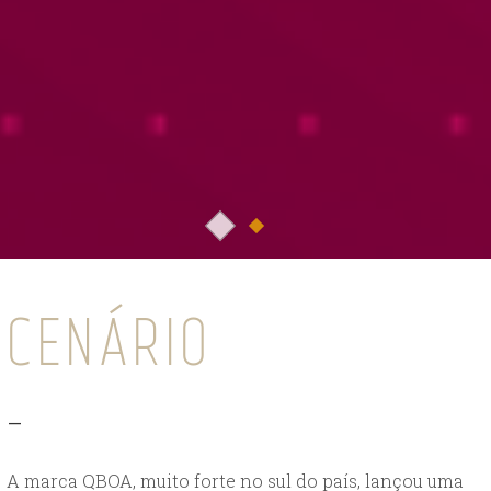
CENÁRIO
_
A marca QBOA, muito forte no sul do país, lançou uma